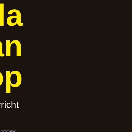
la
an
op
richt
eratung.